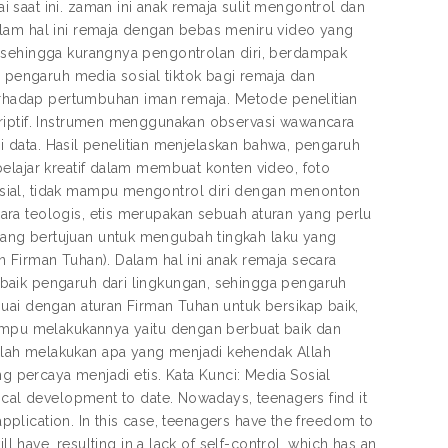
saat ini. zaman ini anak remaja sulit mengontrol dan
alam hal ini remaja dengan bebas meniru video yang
n sehingga kurangnya pengontrolan diri, berdampak
n pengaruh media sosial tiktok bagi remaja dan
terhadap pertumbuhan iman remaja. Metode penelitian
kriptif. Instrumen menggunakan observasi wawancara
si data. Hasil penelitian menjelaskan bahwa, pengaruh
elajar kreatif dalam membuat konten video, foto
sial, tidak mampu mengontrol diri dengan menonton
ra teologis, etis merupakan sebuah aturan yang perlu
ang bertujuan untuk mengubah tingkah laku yang
 Firman Tuhan). Dalam hal ini anak remaja secara
baik pengaruh dari lingkungan, sehingga pengaruh
uai dengan aturan Firman Tuhan untuk bersikap baik,
mampu melakukannya yaitu dengan berbuat baik dan
lah melakukan apa yang menjadi kehendak Allah
ng percaya menjadi etis. Kata Kunci: Media Sosial
ical development to date. Nowadays, teenagers find it
application. In this case, teenagers have the freedom to
l have, resulting in a lack of self-control, which has an