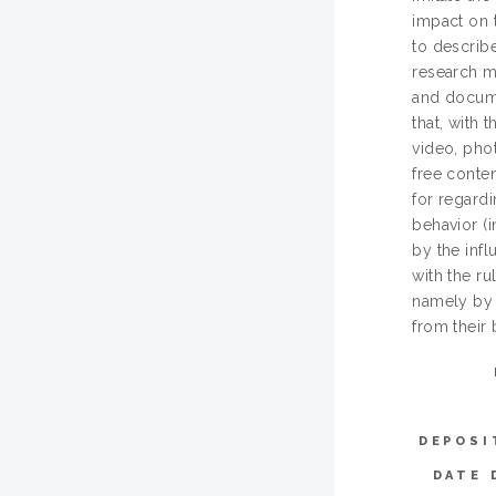
impact on t
to describe
research m
and documen
that, with 
video, pho
free conten
for regard
behavior (
by the infl
with the r
namely by 
from their 
DEPOSI
DATE 