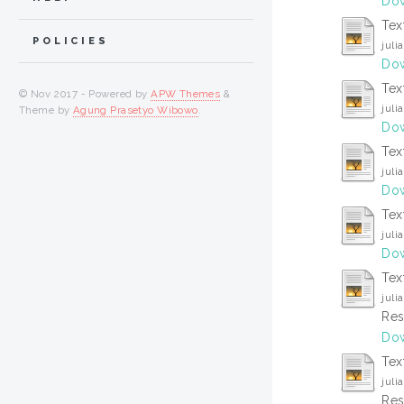
Dow
Tex
POLICIES
juli
Dow
Tex
© Nov 2017 - Powered by
APW Themes
&
juli
Theme by
Agung Prasetyo Wibowo
.
Dow
Tex
juli
Dow
Tex
juli
Dow
Tex
juli
Res
Dow
Tex
juli
Res