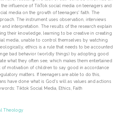
e the influence of TikTok social media on teenagers and
cial media on the growth of teenagers' faith. The
proach. The instrument uses observation, interviews
and interpretation. The results of the research explain
sing their knowledge, learning to be creative in creating
ocial media, unable to control themselves by watching
Theologically, ethics is a rule that needs to be accounted
hange bad behavior (worldly things) by adopting good
itate what they often see, which makes them entertained
ck of motivation of children to say good in accordance
latory matters. If teenagers are able to do this,
ns have done what is God's will as values and actions
words: Tiktok Social Media, Ethics, Faith
cal Theology