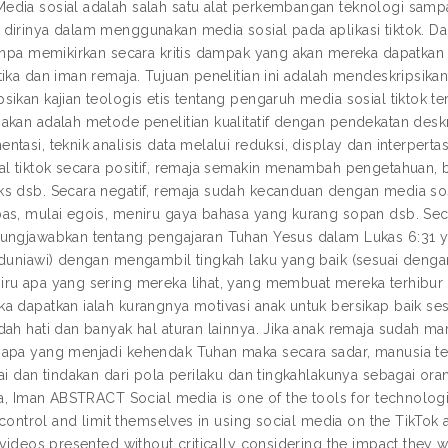
dia sosial adalah salah satu alat perkembangan teknologi sampai 
dirinya dalam menggunakan media sosial pada aplikasi tiktok. D
tanpa memikirkan secara kritis dampak yang akan mereka dapatka
tika dan iman remaja. Tujuan penelitian ini adalah mendeskripsika
sikan kajian teologis etis tentang pengaruh media sosial tiktok 
akan adalah metode penelitian kualitatif dengan pendekatan des
tasi, teknik analisis data melalui reduksi, display dan interperta
al tiktok secara positif, remaja semakin menambah pengetahuan, b
s dsb. Secara negatif, remaja sudah kecanduan dengan media so
as, mulai egois, meniru gaya bahasa yang kurang sopan dsb. Seca
ungjawabkan tentang pengajaran Tuhan Yesus dalam Lukas 6:31 y
 duniawi) dengan mengambil tingkah laku yang baik (sesuai dengan
ru apa yang sering mereka lihat, yang membuat mereka terhibur 
a dapatkan ialah kurangnya motivasi anak untuk bersikap baik ses
dah hati dan banyak hal aturan lainnya. Jika anak remaja sudah 
apa yang menjadi kehendak Tuhan maka secara sadar, manusia te
ai dan tindakan dari pola perilaku dan tingkahlakunya sebagai ora
ika, Iman ABSTRACT Social media is one of the tools for technolog
o control and limit themselves in using social media on the TikTok 
 videos presented without critically considering the impact they wil