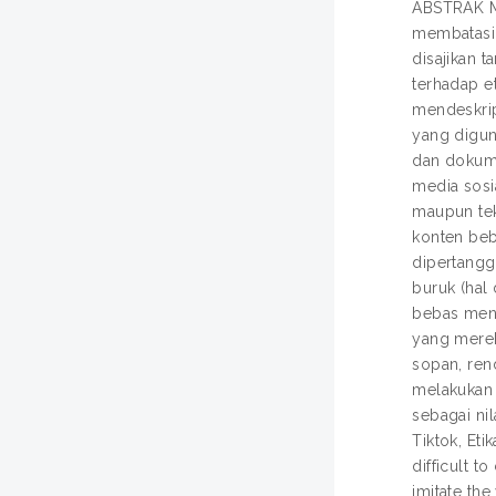
ABSTRAK Me
membatasi 
disajikan 
terhadap e
mendeskrip
yang digun
dan dokumen
media sosi
maupun tek
konten beb
dipertangg
buruk (hal
bebas meni
yang merek
sopan, ren
melakukan 
sebagai nil
Tiktok, Et
difficult t
imitate the