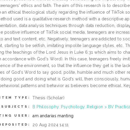
eenagers' ethics and faith. The aim of this research is to describ
 an ethical theological study regarding the influence of TikTok so
ethod used is a qualitative research method with a descriptive ap
tation, data analysis techniques through data reduction, display 
the positive influence of TikTok social media, teenagers are increa
to and text content, etc. Negatively, teenagers are addicted to s
t, starting to be selfish, imitating impolite language styles, etc. 
ing the teachings of the Lord Jesus in Luke 6:31 which aims to c
in accordance with God's Word). In this case, teenagers freely im
uence of the environment, so that the influence they get is the la
ules of God's Word to say good, polite, humble and much other regu
doing good and doing what is God's will, then consciously, huma
behavioral patterns and behavior as believers become ethical. Key
Thesis (Scholar)
ITEM TYPE:
B Philosophy. Psychology. Religion > BV Practi
SUBJECTS:
am andarias manting
TING USER:
20 Aug 2024 14:11
DEPOSITED: