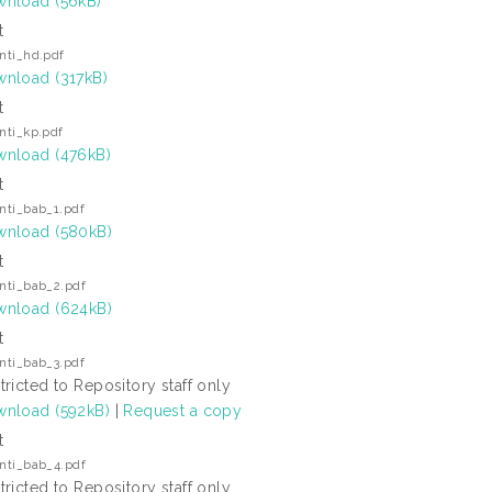
nload (56kB)
t
anti_hd.pdf
nload (317kB)
t
anti_kp.pdf
nload (476kB)
t
anti_bab_1.pdf
nload (580kB)
t
anti_bab_2.pdf
nload (624kB)
t
anti_bab_3.pdf
tricted to Repository staff only
nload (592kB)
|
Request a copy
t
anti_bab_4.pdf
tricted to Repository staff only