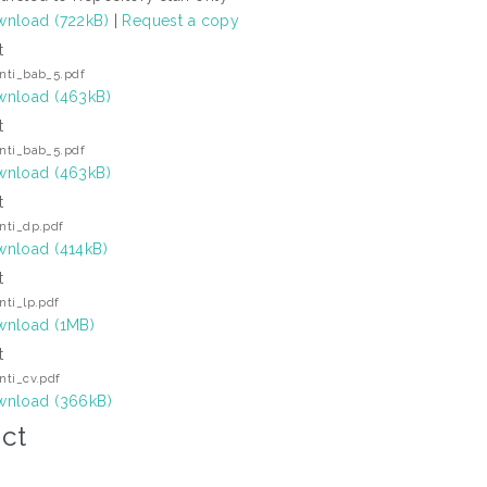
nload (722kB)
|
Request a copy
t
anti_bab_5.pdf
nload (463kB)
t
anti_bab_5.pdf
nload (463kB)
t
anti_dp.pdf
nload (414kB)
t
anti_lp.pdf
nload (1MB)
t
anti_cv.pdf
nload (366kB)
ct