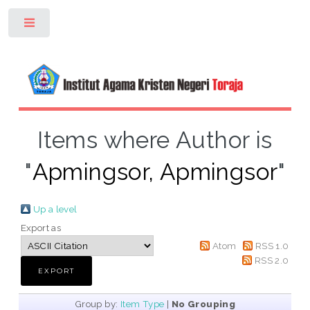
Toggle
Items where Author is
"
Apmingsor, Apmingsor
"
Up a level
Export as
Atom
RSS 1.0
RSS 2.0
Group by:
Item Type
|
No Grouping