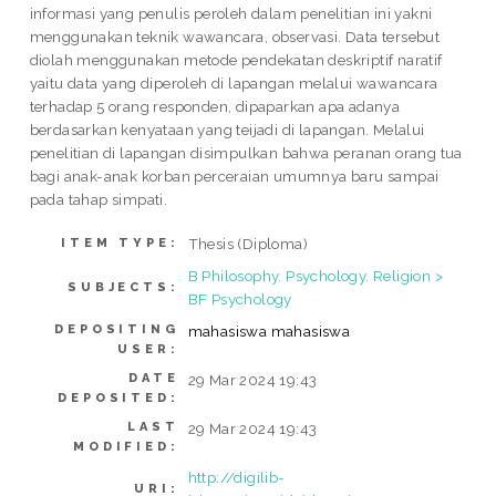
informasi yang penulis peroleh dalam penelitian ini yakni
menggunakan teknik wawancara, observasi. Data tersebut
diolah menggunakan metode pendekatan deskriptif naratif
yaitu data yang diperoleh di lapangan melalui wawancara
terhadap 5 orang responden, dipaparkan apa adanya
berdasarkan kenyataan yang teijadi di lapangan. Melalui
penelitian di lapangan disimpulkan bahwa peranan orang tua
bagi anak-anak korban perceraian umumnya baru sampai
pada tahap simpati.
Thesis (Diploma)
ITEM TYPE:
B Philosophy. Psychology. Religion >
SUBJECTS:
BF Psychology
DEPOSITING
mahasiswa mahasiswa
USER:
DATE
29 Mar 2024 19:43
DEPOSITED:
LAST
29 Mar 2024 19:43
MODIFIED:
http://digilib-
URI: