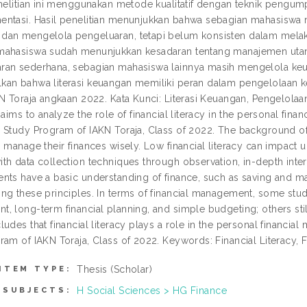
enelitian ini menggunakan metode kualitatif dengan teknik peng
ntasi. Hasil penelitian menunjukkan bahwa sebagian mahasiswa
an mengelola pengeluaran, tetapi belum konsisten dalam mela
ahasiswa sudah menunjukkan kesadaran tentang manajemen utan
an sederhana, sebagian mahasiswa lainnya masih mengelola keuan
an bahwa literasi keuangan memiliki peran dalam pengelolaan 
KN Toraja angkaan 2022. Kata Kunci: Literasi Keuangan, Pengelo
 aims to analyze the role of financial literacy in the personal fin
Study Program of IAKN Toraja, Class of 2022. The background of th
 manage their finances wisely. Low financial literacy can impact u
th data collection techniques through observation, in-depth inter
nts have a basic understanding of finance, such as saving and ma
ng these principles. In terms of financial management, some st
, long-term financial planning, and simple budgeting; others still
udes that financial literacy plays a role in the personal financia
ram of IAKN Toraja, Class of 2022. Keywords: Financial Literacy,
Thesis (Scholar)
ITEM TYPE:
H Social Sciences > HG Finance
SUBJECTS: