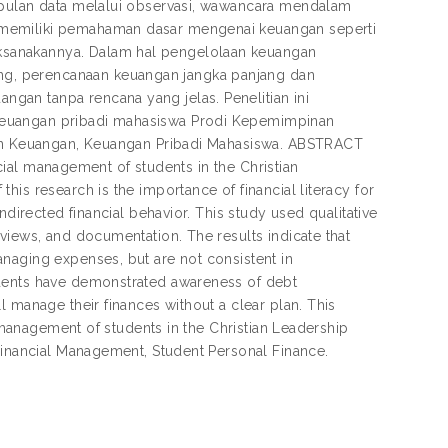
umpulan data melalui observasi, wawancara mendalam
 memiliki pemahaman dasar mengenai keuangan seperti
ksanakannya. Dalam hal pengelolaan keuangan
g, perencanaan keuangan jangka panjang dan
gan tanpa rencana yang jelas. Penelitian ini
keuangan pribadi mahasiswa Prodi Kepemimpinan
laan Keuangan, Keuangan Pribadi Mahasiswa. ABSTRACT
ancial management of students in the Christian
is research is the importance of financial literacy for
ndirected financial behavior. This study used qualitative
views, and documentation. The results indicate that
naging expenses, but are not consistent in
udents have demonstrated awareness of debt
 manage their finances without a clear plan. This
l management of students in the Christian Leadership
 Financial Management, Student Personal Finance.