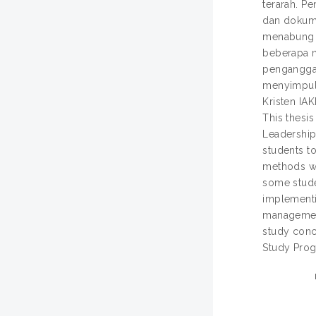
terarah. P
dan dokume
menabung d
beberapa m
penganggar
menyimpulk
Kristen IA
This thesis
Leadership 
students to
methods wi
some stude
implementi
management
study concl
Study Prog