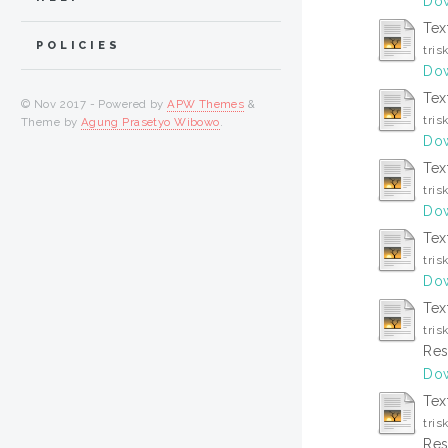
Dow
Tex
POLICIES
tris
Dow
Tex
© Nov 2017 - Powered by
APW Themes
&
tris
Theme by
Agung Prasetyo Wibowo
.
Dow
Tex
tris
Dow
Tex
tris
Dow
Tex
tris
Res
Dow
Tex
tris
Res