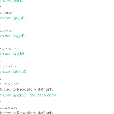
nload (99kB)
t
kal_hd.pdf
nload (305kB)
t
kal_kp.pdf
nload (293kB)
t
kal_bab_1.pdf
nload (435kB)
t
kal_bab_2.pdf
nload (468kB)
t
kal_bab_3.pdf
tricted to Repository staff only
nload (593kB)
|
Request a copy
t
kal_bab_4.pdf
tricted to Repository staff only