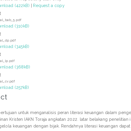
nload (422kB)
|
Request a copy
t
kal_bab_5.pdf
nload (310kB)
t
kal_dp.pdf
nload (345kB)
t
kal_lp.pdf
nload (368kB)
t
kal_cv.pdf
nload (257kB)
ct
i bertujuan untuk menganalisis peran literasi keuangan dalam pen
an Kristen IAKN Toraja angkatan 2022. latar belakang penelitian 
elola keuangan dengan bijak. Rendahnya literasi keuangan dapa