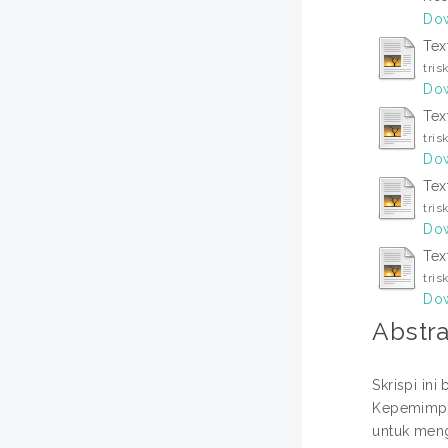
Dow
Tex
tris
Dow
Tex
tris
Dow
Tex
tris
Dow
Tex
tris
Dow
Abstra
Skrispi in
Kepemimpin
untuk meng