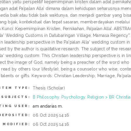
itian yaitu perspektif kepemimpinan kristen dalam adat pernikahan
ngan adat Pa’palan Alla’ dimana dalam kehidupan seharusnya menc
sedia baik atau tidak baik waktunya, dan menjadi gambar yang bisa 
ang bijak, kontekstual dan tepat sasaran, memberdayakan melalui 
 Kunci: Kepemimpinan Kristen, Pernikahan, Pa’palan Alla’. ABSTRAC
lla' Wedding Customs in Datubaringan Village, Mamasa Regency". B
tian leadership perspective in the Pa'palan Alla' wedding custom 
ed by the author is qualitative research. The subject of the resear
la' wedding custom. This Christian leadership perspective is in line
lect the image of God, namely being a preacher of the word who is
 read by others (our lifestyle), being a counselor who wise, cont
alents or gifts. Keywords: Christian Leadership, Marriage, Pa'palan
Thesis (Scholar)
ITEM TYPE:
B Philosophy. Psychology. Religion > BR Christia
SUBJECTS:
am andarias m.
TING USER:
06 Oct 2025 14:16
DEPOSITED:
06 Oct 2025 14:16
 MODIFIED: