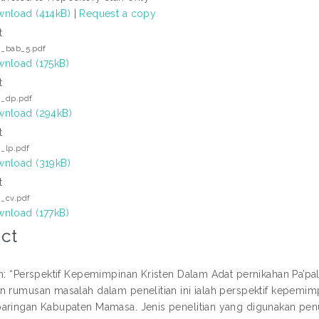
nload (414kB)
|
Request a copy
t
i_bab_5.pdf
nload (175kB)
t
i_dp.pdf
nload (294kB)
t
i_lp.pdf
nload (319kB)
t
i_cv.pdf
nload (177kB)
ct
an: “Perspektif Kepemimpinan Kristen Dalam Adat pernikahan Pa’pa
n rumusan masalah dalam penelitian ini ialah perspektif kepemimpi
aringan Kabupaten Mamasa. Jenis penelitian yang digunakan penulis