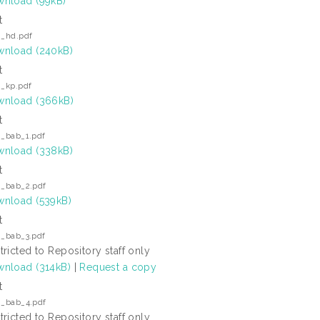
nload (99kB)
t
i_hd.pdf
nload (240kB)
t
i_kp.pdf
nload (366kB)
t
i_bab_1.pdf
nload (338kB)
t
i_bab_2.pdf
nload (539kB)
t
i_bab_3.pdf
tricted to Repository staff only
nload (314kB)
|
Request a copy
t
i_bab_4.pdf
tricted to Repository staff only