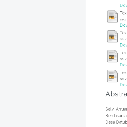
Dow
Tex
selv
Dow
Tex
selv
Dow
Tex
selv
Dow
Tex
selv
Dow
Abstra
Selvi Arru
Berdasarka
Desa Datub