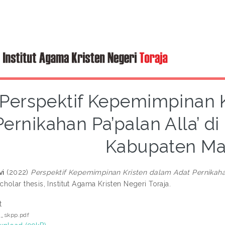
Perspektif Kepemimpinan K
Pernikahan Pa’palan Alla’ d
Kabupaten M
vi
(2022)
Perspektif Kepemimpinan Kristen dalam Adat Pernikaha
holar thesis, Institut Agama Kristen Negeri Toraja.
t
i_skpp.pdf