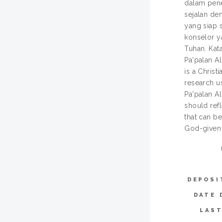
dalam penel
sejalan de
yang siap 
konselor y
Tuhan. Kata
Pa'palan A
is a Chris
research us
Pa'palan Al
should ref
that can be
God-given t
DEPOSI
DATE 
LAST