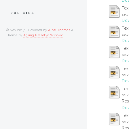
Dow
Tex
POLICIES
selv
Dow
Tex
© Nov 2017 - Powered by
APW Themes
&
selv
Theme by
Agung Prasetyo Wibowo
.
Dow
Tex
selv
Dow
Tex
selv
Dow
Tex
selv
Res
Dow
Tex
selv
Res