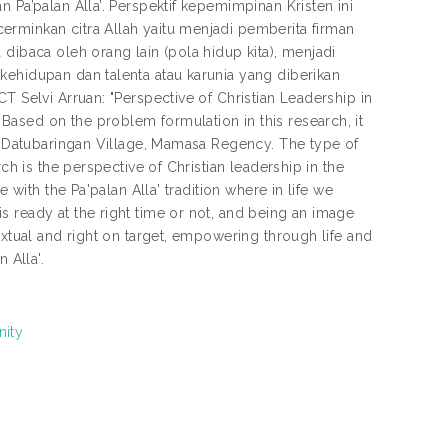
 Pa’palan Alla’. Perspektif kepemimpinan Kristen ini
erminkan citra Allah yaitu menjadi pemberita firman
dibaca oleh orang lain (pola hidup kita), menjadi
kehidupan dan talenta atau karunia yang diberikan
T Selvi Arruan: "Perspective of Christian Leadership in
ased on the problem formulation in this research, it
in Datubaringan Village, Mamasa Regency. The type of
ch is the perspective of Christian leadership in the
 with the Pa'palan Alla' tradition where in life we
 ready at the right time or not, and being an image
extual and right on target, empowering through life and
 Alla'.
nity