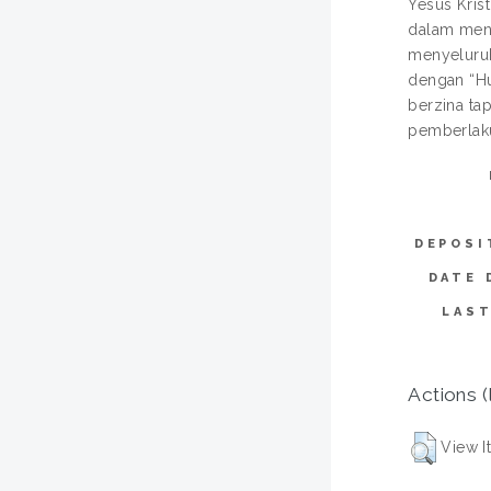
Yesus Krist
dalam meng
menyeluru
dengan “Hu
berzina ta
pemberlaku
DEPOSI
DATE 
LAST
Actions (
View I