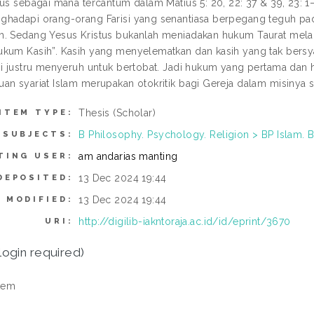
us sebagai mana tercantum dalam Matius 5: 20, 22: 37 & 39, 23: 1—
hadapi orang-orang Farisi yang senantiasa berpegang teguh pa
h. Sedang Yesus Kristus bukanlah meniadakan hukum Taurat mel
kum Kasih”. Kasih yang menyelematkan dan kasih yang tak bers
pi justru menyeruh untuk bertobat. Jadi hukum yang pertama dan
an syariat Islam merupakan otokritik bagi Gereja dalam misinya s
Thesis (Scholar)
ITEM TYPE:
B Philosophy. Psychology. Religion > BP Islam. 
SUBJECTS:
am andarias manting
TING USER:
13 Dec 2024 19:44
DEPOSITED:
13 Dec 2024 19:44
 MODIFIED:
http://digilib-iakntoraja.ac.id/id/eprint/3670
URI:
login required)
tem