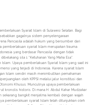
emberlakuan Syariat Islam di Sulawesi Selatan. Bagi
 disebabkan gagalnya sistem penyelengaraan
karena Pancasila adalah hukum yang bersumber dari
a pemberlakuan syariat Islam merupakan trauma
Indonesia yang berdasar Pancasila dengan tidak
dibelakang sila 1 “Ketuhanan Yang Maha Esa”.
Islam. Upaya pemberlakuan Syariat Islam yang saat ini
ensi yang terjadi di Indonesia. Karena syariat Islam
angan Islam sendiri masih menimbullkan pemahaman
perjuangkan oleh KPPSI melalui jalur konstitusi dan
ki Otonomi Khusus. Munculnya upaya pemberlakuan
rut kronolis historis. Di mana H. Abdul Kahar Mudzakar
an sekarang bangkit menjelma kembali dengan wajah
a pemberlakuan syariat Islam telah ditunjukkan oleh