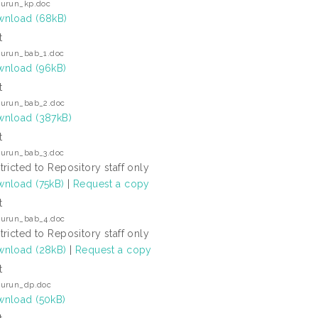
urun_kp.doc
nload (68kB)
t
urun_bab_1.doc
nload (96kB)
t
urun_bab_2.doc
nload (387kB)
t
urun_bab_3.doc
tricted to Repository staff only
nload (75kB)
|
Request a copy
t
urun_bab_4.doc
tricted to Repository staff only
nload (28kB)
|
Request a copy
t
urun_dp.doc
nload (50kB)