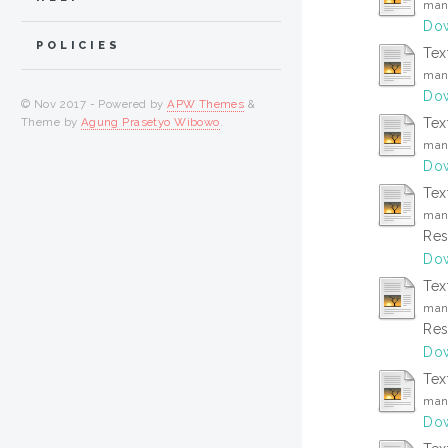
man
Dow
POLICIES
Tex
man
Dow
© Nov 2017 - Powered by
APW Themes
&
Tex
Theme by
Agung Prasetyo Wibowo
.
man
Dow
Tex
man
Res
Dow
Tex
man
Res
Dow
Tex
man
Dow