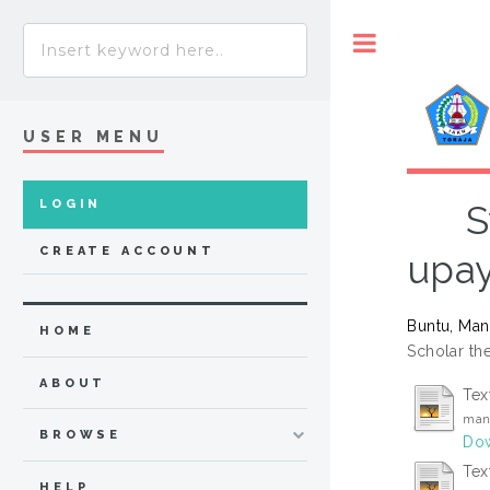
Toggle
USER MENU
LOGIN
S
CREATE ACCOUNT
upay
Buntu, Ma
HOME
Scholar the
ABOUT
Tex
man
BROWSE
Dow
Tex
HELP