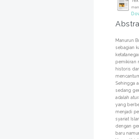
Tex
man
Dow
Abstra
Manurun Bu
sebagian k
ketatanega
pemikiran 
historis d
mencantumk
Sehingga a
sedang gen
adalah atu
yang berbe
menjadi pe
syariat Is
dengan ger
baru namun