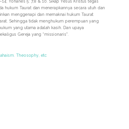
14; Yohanes 5: 7,8 & 10. Sikap Yesus Kristus tegas
da hukum Taurat dan menerapkannya secara utuh dan
ainkan menggenapi dan memaknai hukum Taurat
yarat. Sehingga tidak menghukum perempuan yang
 hukum yang utama adalah kasih. Dan upaya
ekaligus Gereja yang “missionaris”.
Bahaism. Theosophy, etc