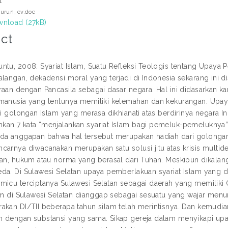
t
urun_cv.doc
nload (27kB)
ct
ntu, 2008: Syariat Islam, Suatu Refleksi Teologis tentang Upaya P
alangan, dekadensi moral yang terjadi di Indonesia sekarang ini
raan dengan Pancasila sebagai dasar negara. Hal ini didasarkan 
manusia yang tentunya memiliki kelemahan dan kekurangan. Upay
ari golongan Islam yang merasa dikhianati atas berdirinya negara 
an 7 kata “menjalankan syariat Islam bagi pemeluk-pemeluknya” 
da anggapan bahwa hal tersebut merupakan hadiah dari golongan 
carnya diwacanakan merupakan satu solusi jitu atas krisis multidem
ran, hukum atau norma yang berasal dari Tuhan. Meskipun dikal
da. Di Sulawesi Selatan upaya pemberlakuan syariat Islam yang di
micu terciptanya Sulawesi Selatan sebagai daerah yang memili
lam di Sulawesi Selatan dianggap sebagai sesuatu yang wajar menu
akan DI/TII beberapa tahun silam telah merintisnya. Dan kemudi
 dengan substansi yang sama. Sikap gereja dalam menyikapi upay